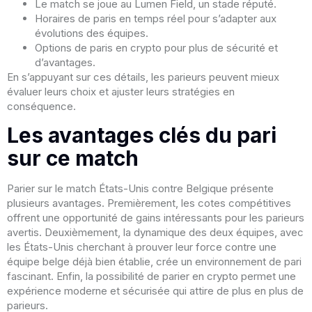
Le match se joue au Lumen Field, un stade réputé.
Horaires de paris en temps réel pour s’adapter aux
évolutions des équipes.
Options de paris en crypto pour plus de sécurité et
d’avantages.
En s’appuyant sur ces détails, les parieurs peuvent mieux
évaluer leurs choix et ajuster leurs stratégies en
conséquence.
Les avantages clés du pari
sur ce match
Parier sur le match États-Unis contre Belgique présente
plusieurs avantages. Premièrement, les cotes compétitives
offrent une opportunité de gains intéressants pour les parieurs
avertis. Deuxièmement, la dynamique des deux équipes, avec
les États-Unis cherchant à prouver leur force contre une
équipe belge déjà bien établie, crée un environnement de pari
fascinant. Enfin, la possibilité de parier en crypto permet une
expérience moderne et sécurisée qui attire de plus en plus de
parieurs.