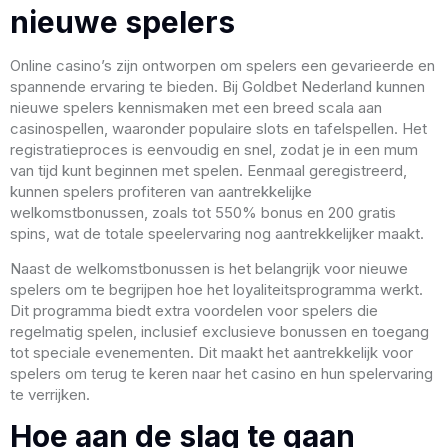
nieuwe spelers
Online casino’s zijn ontworpen om spelers een gevarieerde en
spannende ervaring te bieden. Bij Goldbet Nederland kunnen
nieuwe spelers kennismaken met een breed scala aan
casinospellen, waaronder populaire slots en tafelspellen. Het
registratieproces is eenvoudig en snel, zodat je in een mum
van tijd kunt beginnen met spelen. Eenmaal geregistreerd,
kunnen spelers profiteren van aantrekkelijke
welkomstbonussen, zoals tot 550% bonus en 200 gratis
spins, wat de totale speelervaring nog aantrekkelijker maakt.
Naast de welkomstbonussen is het belangrijk voor nieuwe
spelers om te begrijpen hoe het loyaliteitsprogramma werkt.
Dit programma biedt extra voordelen voor spelers die
regelmatig spelen, inclusief exclusieve bonussen en toegang
tot speciale evenementen. Dit maakt het aantrekkelijk voor
spelers om terug te keren naar het casino en hun spelervaring
te verrijken.
Hoe aan de slag te gaan