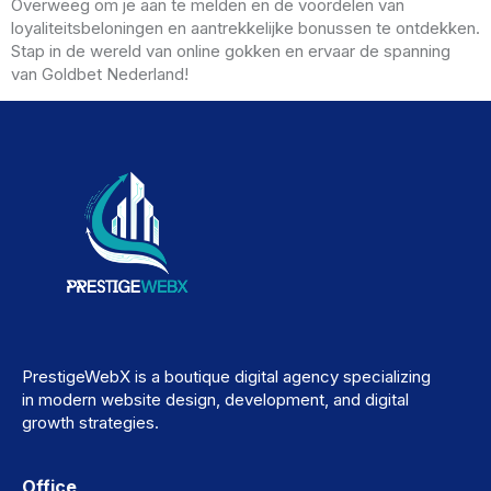
Overweeg om je aan te melden en de voordelen van
loyaliteitsbeloningen en aantrekkelijke bonussen te ontdekken.
Stap in de wereld van online gokken en ervaar de spanning
van Goldbet Nederland!
PrestigeWebX is a boutique digital agency specializing
in modern website design, development, and digital
growth strategies.
Office