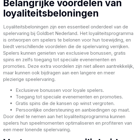
Belangrijke voordelen van
loyaliteitsbeloningen
Loyaliteitsbeloningen zijn een essentieel onderdeel van de
spelervaring bij Goldbet Nederland. Het loyaliteitsprogramma
is ontworpen om spelers te belonen voor hun toewijding, en
biedt verschillende voordelen die de spelervaring verrijken.
Spelers kunnen genieten van exclusieve bonussen, gratis
spins en zelfs toegang tot speciale evenementen en
promoties. Deze extra voordelen zijn niet alleen aantrekkelijk,
maar kunnen ook bijdragen aan een langere en meer
plezierige speelervaring.
Exclusieve bonussen voor loyale spelers.
Toegang tot speciale evenementen en promoties.
Gratis spins die de kansen op winst vergroten.
Persoonlijke ondersteuning en aanbiedingen op maat.
Door deel te nemen aan het loyaliteitsprogramma kunnen
spelers hun speelmomenten optimaliseren en profiteren van
een meer lonende spelervaring.